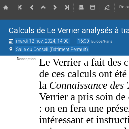
Retou
Calculs de Le Verrier analysés à t
mardi 12 nov. 2024, 14:00
→
16:00
Europe/Paris
Salle du Conseil (Bâtiment Perrault)
Le Verrier a fait des c
Description
de ces calculs ont été
la 
Connaissance des 
Verrier a pris soin de
: on en fera une présen
intéressant et instruc