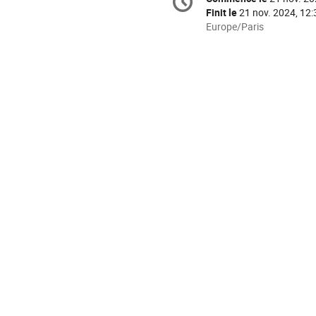
Date/Heure
de
Finit le
21 nov. 2024, 12:
la
Toutes
Europe/Paris
les
conférence
horaires
sont
en
Europe/Paris