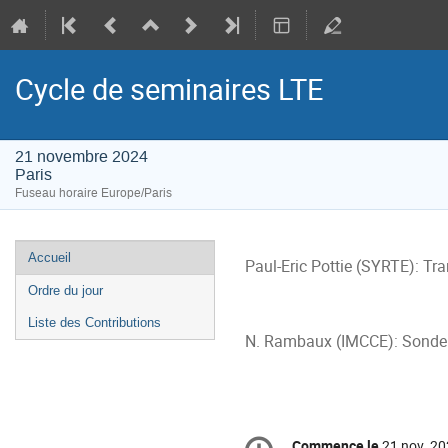
Cycle de seminaires LTE
21 novembre 2024
Paris
Fuseau horaire Europe/Paris
Menu
Accueil
Paul-Eric Pottie (SYRTE): Tr
de
Ordre du jour
l'événement
Liste des Contributions
N. Rambaux (IMCCE): Sonder 
Information
Commence le
21 nov. 20