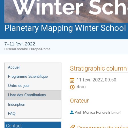
Planetary Mapping Winter School
7–11 févr. 2022
Fuseau horaire Europe/Rome
Menu
Stratigraphic column 
Accueil
de
Programme Scientifique
11 févr. 2022, 09:50
l'événement
Ordre du jour
45m
Liste des Contributions
Orateur
Inscription
Prof.
Monica Pondrelli
(
UNICH
)
FAQ
Contact