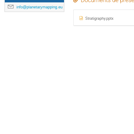
Documents de prése
info@planetarymapping.eu
Stratigraphy.pptx