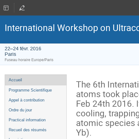
International Workshop on Ultrac
22–24 févr. 2016
Paris
Fuseau horaire Europe/Paris
Menu
Accueil
The 6th Internat
de
atoms took plac
Programme Scientifique
l'événement
Feb 24th 2016. 
Appel à contribution
cooling, trapping
Ordre du jour
atomic species a
Practical information
Yb).
Recueil des résumés