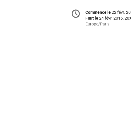
Information
Commence le
22 févr. 2
Date/Heure
de
Finit le
24 févr. 2016, 20
la
Toutes
Europe/Paris
les
conférence
horaires
sont
en
Europe/Paris